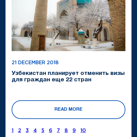
21 DECEMBER 2018
Узбекистан планирует отменить визы
для граждан еще 22 стран
READ MORE
1
2
3
4
5
6
7
8
9
10