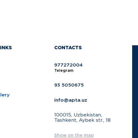
INKS
CONTACTS
977272004
Telegram
93 5050675
lery
info@apta.uz
100015, Uzbekistan,
Tashkent, Aybek str., 18
Show on the map