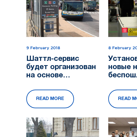
9 February 2018
8 February 2
Шаттл-сервис
Устано
будет организован
новые 
на основе
беспош
государственно-
ввоза т
частного
READ MORE
READ M
партнерства