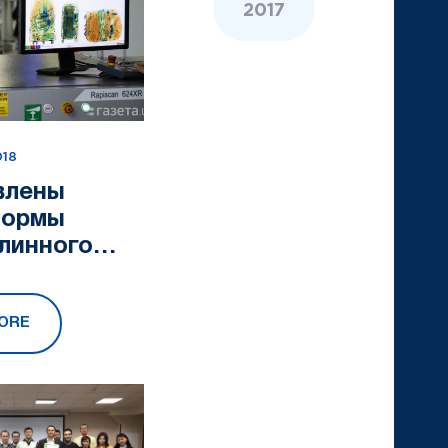
2017
018
влены
нормы
линного
оваров
ORE