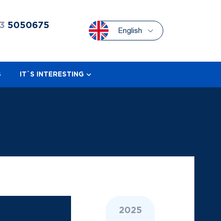
3
5050675
English
S
IT`S INTERESTING
2025