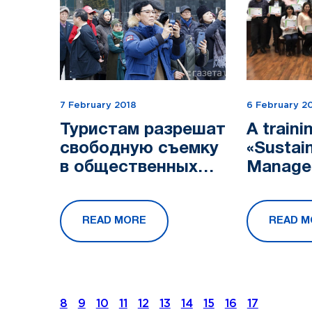
7 February 2018
6 February 2
Туристам разрешат
A traini
свободную съемку
«Sustai
в общественных
Manage
местах
Hotels»
READ MORE
READ M
8
9
10
11
12
13
14
15
16
17