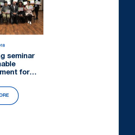
018
ng seminar
nable
ment for
 was held
ORE