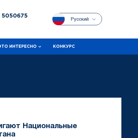
3
5050675
Русский
ЭТО ИНТЕРЕСНО
КОНКУРС
игают Национальные
тана