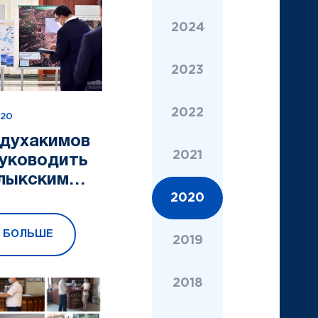
2024
2023
2022
020
бдухакимов
2021
руководить
лыкским
м
2020
Ь БОЛЬШЕ
2019
2018