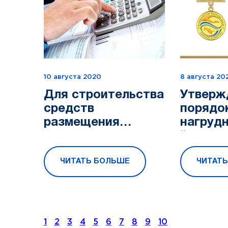
10 августа 2020
8 августа 20
Для строительства
Утверж
средств
порядо
размещения
нагрудн
продлевается срок
“Туриз
выплаты основной
ЧИТАТЬ БОЛЬШЕ
ЧИТАТ
части долга по
кредитам, ранее
выданным ко...
1
2
3
4
5
6
7
8
9
10