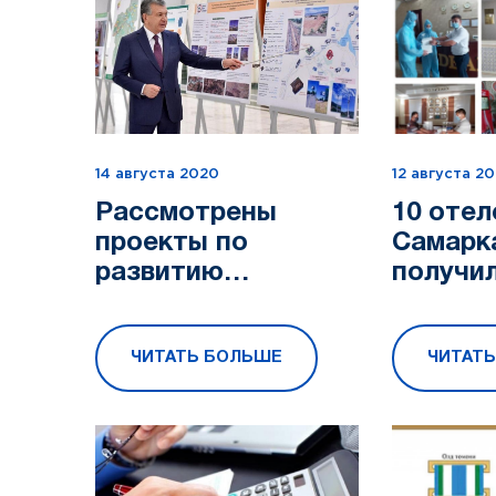
14 августа 2020
12 августа 2
Рассмотрены
10 отел
проекты по
Самарк
развитию
получи
туристической
дополн
инфраструктуры в
защиту
ЧИТАТЬ БОЛЬШЕ
ЧИТАТ
Бостанлыкском
короно
районе