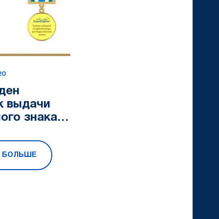
20
ден
к выдачи
ого знака
м фидойиси”
Ь БОЛЬШЕ