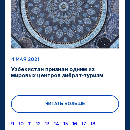
4 МАЯ 2021
Узбекистан признан одним из
мировых центров зиёрат-туризм
ЧИТАТЬ БОЛЬШЕ
9
10
11
12
13
14
15
16
17
18