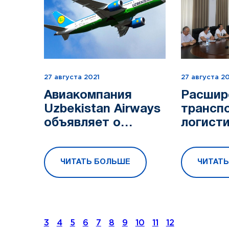
27 августа 2021
27 августа 2
Авиакомпания
Расшир
Uzbekistan Airways
транспо
объявляет о
логист
начале полетов по
сотруд
новой модели
предст
ЧИТАТЬ БОЛЬШЕ
ЧИТАТ
авиаперевозок
туринд
трансп
сферы
3
4
5
6
7
8
9
10
11
12