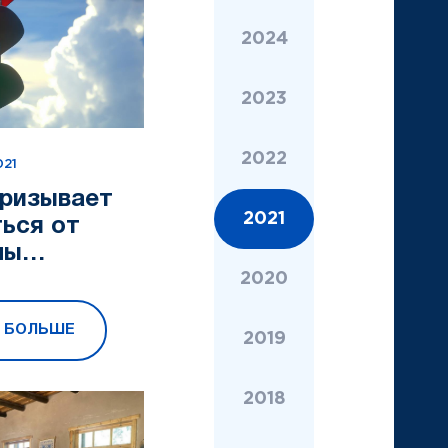
2024
2023
2022
021
ризывает
2021
ься от
мы
оров» и
2020
ить всем
Ь БОЛЬШЕ
ированным
2019
но
твовать, а
2018