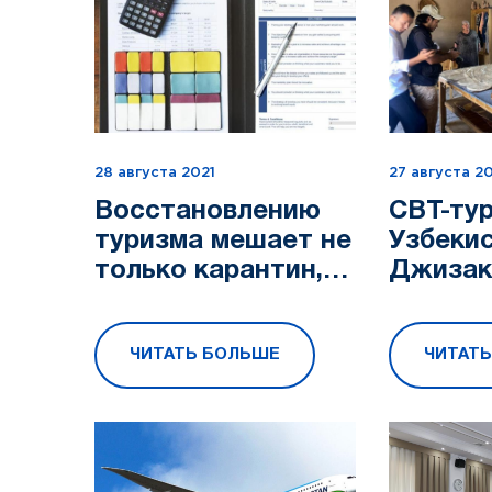
28 августа 2021
27 августа 2
Восстановлению
СВТ-тур
туризма мешает не
Узбекис
только карантин,
Джизак
но и путаница с
Самарк
сертификатами
област
ЧИТАТЬ БОЛЬШЕ
ЧИТАТ
Covid-19, к такому
количе
выводу пришли с...
семейн
домов