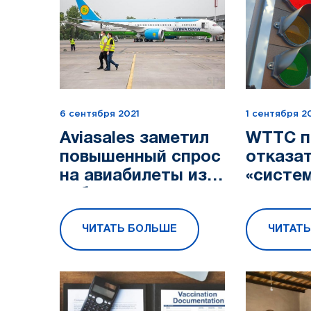
6 сентября 2021
1 сентября 2
Aviasales заметил
WTTC п
повышенный спрос
отказат
на авиабилеты из
«систе
Узбекистана
светоф
разреш
ЧИТАТЬ БОЛЬШЕ
ЧИТАТ
вакцин
свобод
путешес
непр...