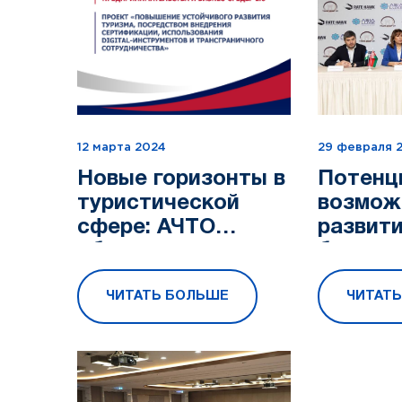
12 марта 2024
29 февраля 
Новые горизонты в
Потенц
туристической
возмож
сфере: АЧТО
развити
объявляет о
белору
запуске нового
сотруд
ЧИТАТЬ БОЛЬШЕ
ЧИТАТ
проекта
турист
сфере 