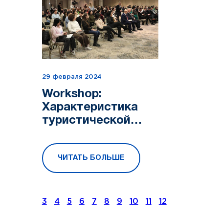
29 февраля 2024
Workshop:
Характеристика
туристической
дестинации
Республики
ЧИТАТЬ БОЛЬШЕ
Беларусь
3
4
5
6
7
8
9
10
11
12