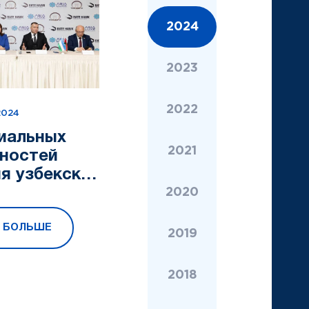
2024
2023
2022
2024
иальных
2021
ностей
я узбекско-
сского
2020
ничества в
Ь БОЛЬШЕ
ической
2019
много
2018