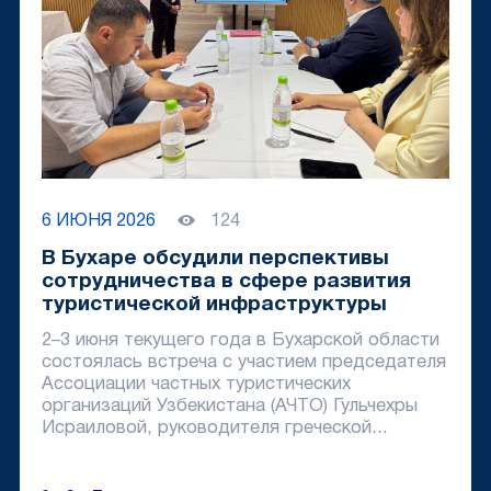
6 ИЮНЯ 2026
124
В Бухаре обсудили перспективы
сотрудничества в сфере развития
туристической инфраструктуры
2–3 июня текущего года в Бухарской области
состоялась встреча с участием председателя
Ассоциации частных туристических
организаций Узбекистана (АЧТО) Гульчехры
Исраиловой, руководителя греческой...