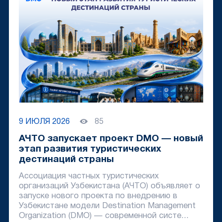
9 ИЮЛЯ 2026
85
АЧТО запускает проект DMO — новый
этап развития туристических
дестинаций страны
Ассоциация частных туристических
организаций Узбекистана (АЧТО) объявляет о
запуске нового проекта по внедрению в
Узбекистане модели Destination Management
Organization (DMO) — современной систе...