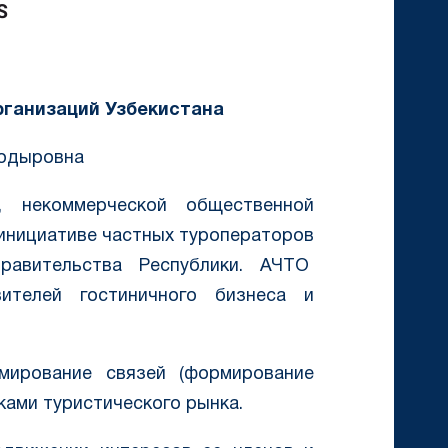
рганизаций Узбекистана
ходыровна
, некоммерческой общественной
 инициативе частных туроператоров
авительства Республики. АЧТО
вителей гостиничного бизнеса и
ирование связей (формирование
ками туристического рынка.