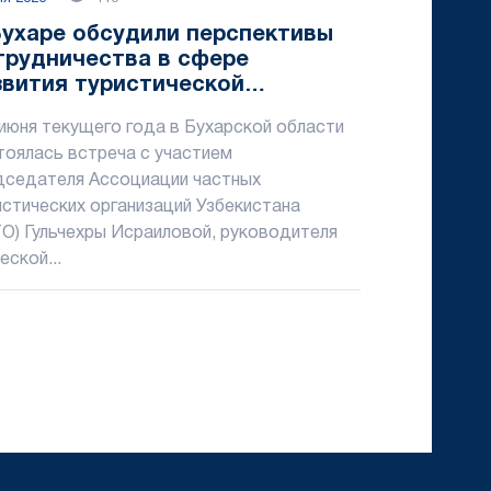
Бухаре обсудили перспективы
трудничества в сфере
звития туристической
фраструктуры
 июня текущего года в Бухарской области
тоялась встреча с участием
дседателя Ассоциации частных
истических организаций Узбекистана
ТО) Гульчехры Исраиловой, руководителя
еской...