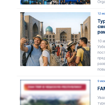
Orga
12 и
Ту
см
ра
се
10 
Узб
пос
пре
раз
пов
9 ию
FA
Ува
тур