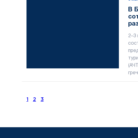
В 
со
ра
ин
2–3
сос
пре
тур
(АЧ
греч
1
2
3