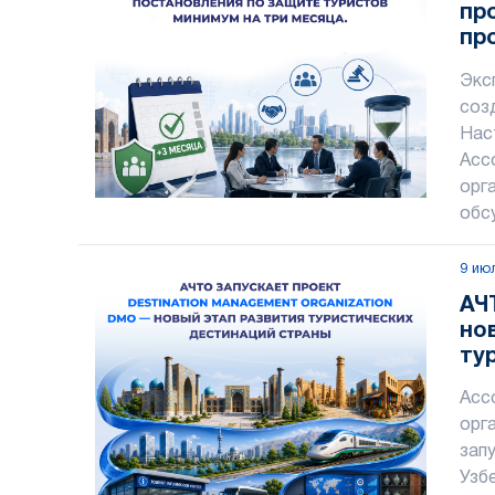
пр
пр
за
Экс
ме
соз
Нас
Асс
орг
обс
9 ию
АЧ
но
ту
ст
Асс
орг
зап
Узб