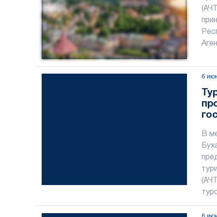
(АЧ
прин
Рес
Аген
6 ию
Ту
пр
го
Уз
В м
Бух
пре
тур
(АЧ
тур
6 ию