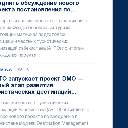
одлить обсуждение нового
оекта постановления по
щите туристов минимум на три
пертный анализ проекта постановления о
сяца
дании Фонда Безопасный туризм
тоящий материал подготовлен
оциаций частных туристических
анизаций Узбекистана (АЧТО) по итогам
уждения проекта...
ля 2026
78
ТО запускает проект DMO —
вый этап развития
ристических дестинаций
раны
оциация частных туристических
анизаций Узбекистана (АЧТО) объявляет о
уске нового проекта по внедрению в
екистане модели Destination Management