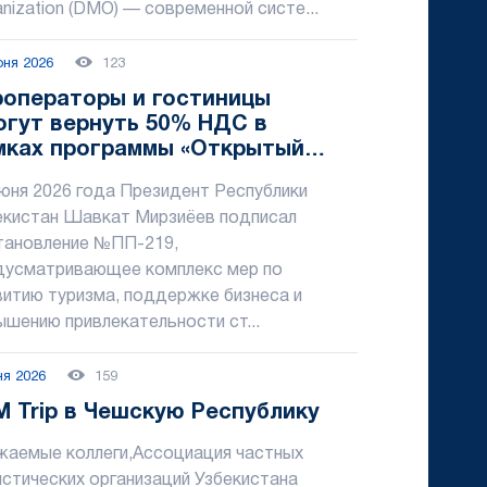
nization (DMO) — современной систе...
юня 2026
123
роператоры и гостиницы
огут вернуть 50% НДС в
мках программы «Открытый
зон туризма»
июня 2026 года Президент Республики
екистан Шавкат Мирзиёев подписал
тановление №ПП-219,
дусматривающее комплекс мер по
витию туризма, поддержке бизнеса и
ышению привлекательности ст...
ня 2026
159
M Trip в Чешскую Республику
жаемые коллеги,Ассоциация частных
истических организаций Узбекистана