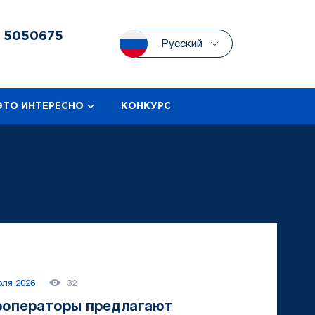
3
5050675
Русский
ЭТО ИНТЕРЕСНО
КОНКУРС
юля 2026
32
роператоры предлагают