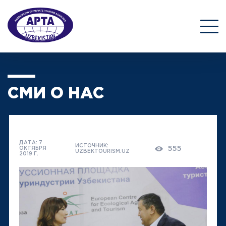
СМИ О НАС
ДАТА: 7
ИСТОЧНИК:
555
ОКТЯБРЯ
UZBEKTOURISM.UZ
2019 Г.