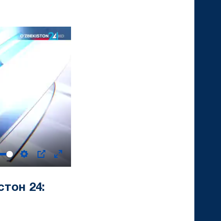
Settings
PIP
Enter
fullscreen
тон 24: