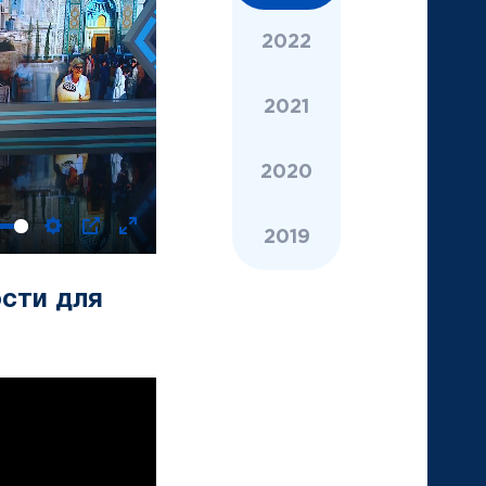
2022
2021
2020
2019
Settings
PIP
Enter
fullscreen
сти для