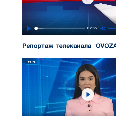
Play
02:35
Play
Mute
Репортаж телеканала "OVOZ
Play