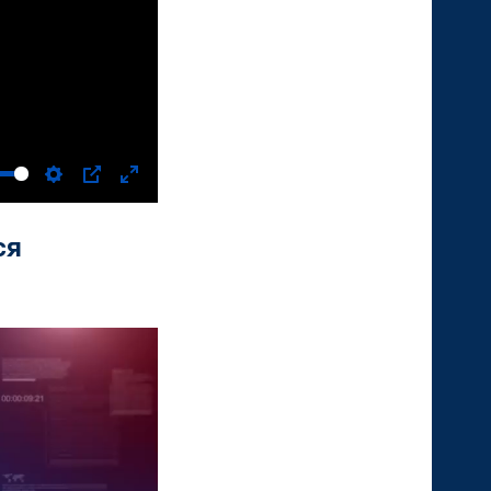
Settings
PIP
Enter
fullscreen
ся