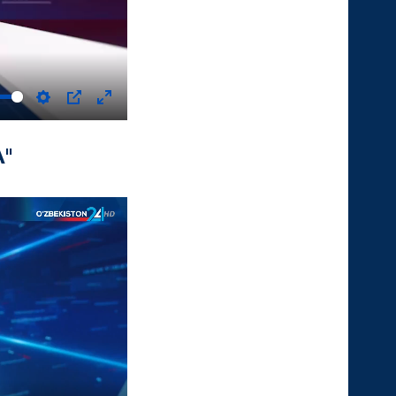
Settings
PIP
Enter
fullscreen
A"