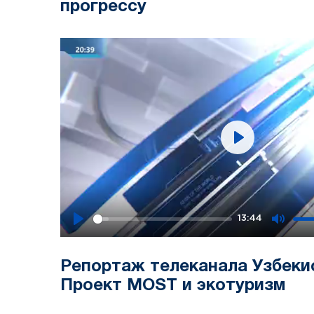
прогрессу
Play
13:44
Play
Mute
Репортаж телеканала Узбекис
Проект MOST и экотуризм