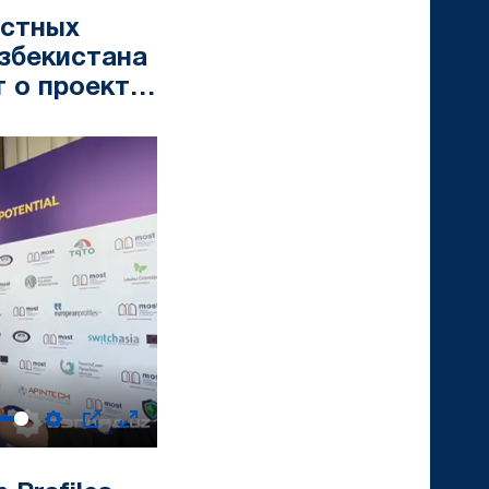
астных
Узбекистана
т о проекте
Settings
PIP
Enter
fullscreen