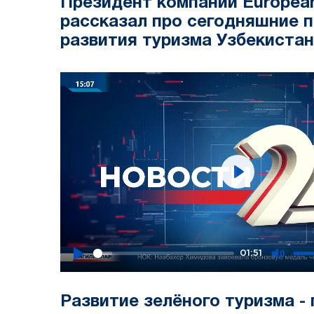
Президент компании European 
рассказал про сегодняшние 
развития туризма Узбекиста
Play
01:51
Play
Mute
Развитие зелёного туризма - 