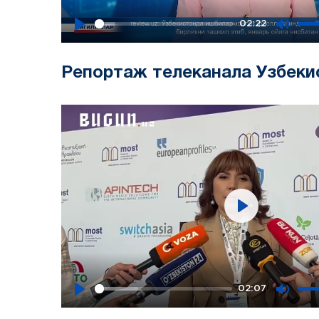
02:22
Play
Mute
Репортаж телеканала Узбеки
Play
02:07
Play
Mute