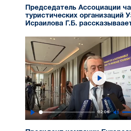
Председатель Ассоциации ч
туристических организаций 
Исраилова Г.Б. рассказываае
MOST в Узбекистане
Play
02:06
Play
Mute