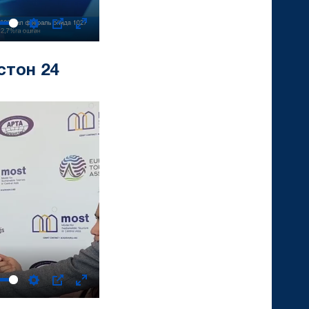
Settings
PIP
Enter
fullscreen
стон 24
Settings
PIP
Enter
fullscreen