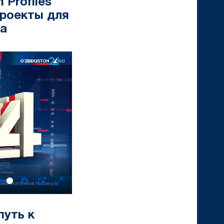
Profiles
проекты для
на
Settings
PIP
Enter
fullscreen
путь к