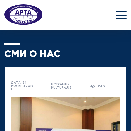
СМИ О НАС
ДАТА: 24
ИСТОЧНИК:
616
НОЯБРЯ 2019
KULTURA.UZ
Г.