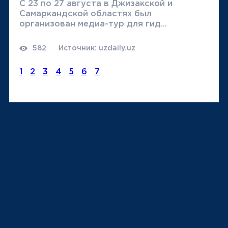
С 23 по 27 августа в Джизакской и
Самаркандской областях был
организован медиа-тур для гид...
582
Источник: uzdaily.uz
1
2
3
4
5
6
7