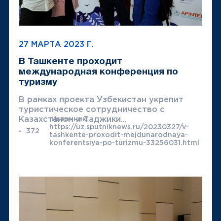
27 МАРТА 2023 Г.
В Ташкенте проходит
международная конференция по
туризму
В рамках проекта Узбекистан укрепит
туристическое сотрудничество с
Казахстаном и Таджики...
Источник:
https://uz.sputniknews.ru/20230327/v-
372
tashkente-proxodit-mejdunarodnaya-
konferentsiya-po-turizmu-33256031.html