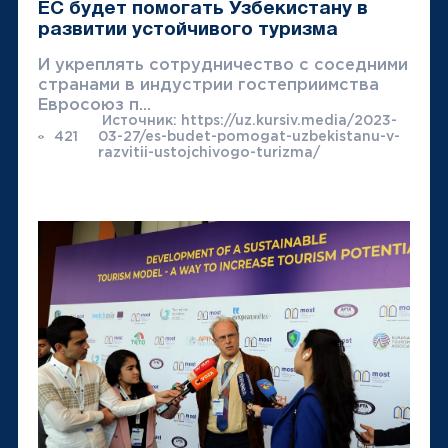
ЕС будет помогать Узбекистану в
развитии устойчивого туризма
И укреплять сотрудничество с соседними
странами в индустрии гостеприимства
Евросоюз п...
Источник: https://uz.kursiv.media/2023-
421
03-27/es-budet-pomogat-uzbekistanu-v-
razvitii-ustojchivogo-turizma/