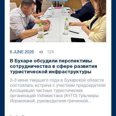
6 JUNE 2026
124
В Бухаре обсудили перспективы
сотрудничества в сфере развития
туристической инфраструктуры
2–3 июня текущего года в Бухарской области
состоялась встреча с участием председателя
Ассоциации частных туристических
организаций Узбекистана (АЧТО) Гульчехры
Исраиловой, руководителя греческой...