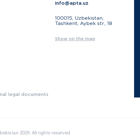
info@apta.uz
100015, Uzbekistan,
Tashkent, Aybek str., 18
Show on the map
onal legal documents
ekistan 2026. All rights reserved