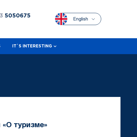
3
5050675
English
S
IT`S INTERESTING
 «О туризме»