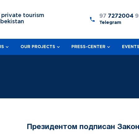
 private tourism
97
7272004
9
zbekistan
Telegram
US
OUR PROJECTS
PRESS-CENTER
EVENT
Президентом подписан Закон