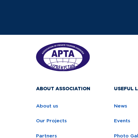
ABOUT ASSOCIATION
USEFUL L
About us
News
Our Projects
Events
Partners
Photo Gal