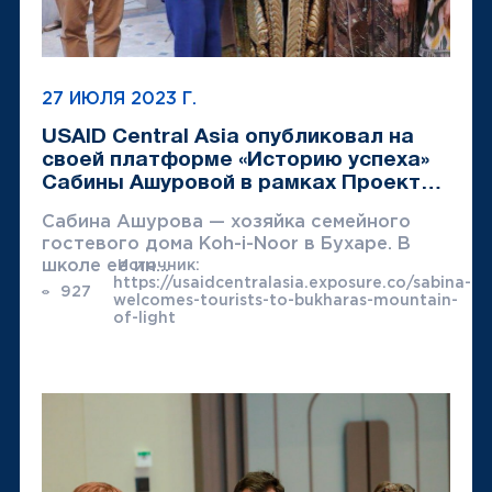
27 ИЮЛЯ 2023 Г.
USAID Central Asia опубликовал на
своей платформе «Историю успеха»
Сабины Ашуровой в рамках Проекта
USAID FGI.
Cабина Ашурова — хозяйка семейного
гостевого дома Koh-i-Noor в Бухаре. В
школе ее ин...
Источник:
https://usaidcentralasia.exposure.co/sabina-
927
welcomes-tourists-to-bukharas-mountain-
of-light