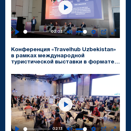
Play
02:03
Play
Mute
Settings
PIP
Enter
fullscr
Конференция «Travelhub Uzbekistan»
в рамках международной
туристической выставки в формате
B2B «Tashkent Travel Mart-2024»
Play
02:13