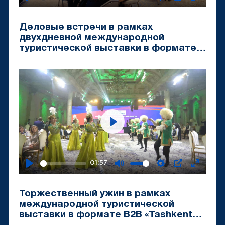
Play
Mute
Settings
PIP
Enter
fullscr
Деловые встречи в рамках
двухдневной международной
туристической выставки в формате
B2B «Tashkent Travel Mart-2024»
Play
01:57
Play
Mute
Settings
PIP
Enter
fullscr
Торжественный ужин в рамках
международной туристической
выставки в формате B2B «Tashkent