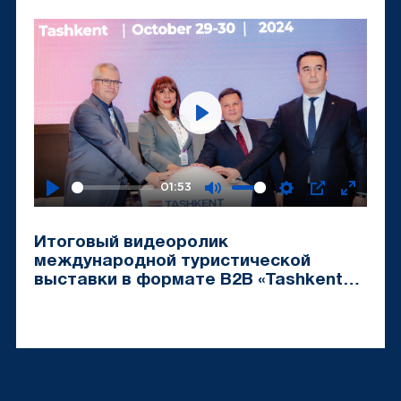
Travel Mart-2024»
Play
01:53
Play
Mute
Settings
PIP
Enter
fullscr
Итоговый видеоролик
международной туристической
выставки в формате B2B «Tashkent
Travel Mart-2024»