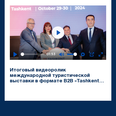
Travel Mart-2024»
Play
01:53
Play
Mute
Settings
PIP
Enter
fullscr
Итоговый видеоролик
международной туристической
выставки в формате B2B «Tashkent
Travel Mart-2024»