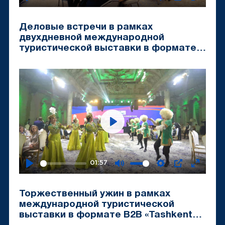
Play
Mute
Settings
PIP
Enter
fullscr
Деловые встречи в рамках
двухдневной международной
туристической выставки в формате
B2B «Tashkent Travel Mart-2024»
Play
01:57
Play
Mute
Settings
PIP
Enter
fullscr
Торжественный ужин в рамках
международной туристической
выставки в формате B2B «Tashkent