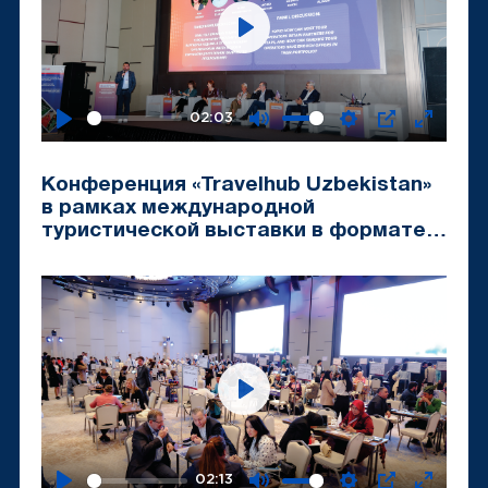
Play
02:03
Play
Mute
Settings
PIP
Enter
fullscr
Конференция «Travelhub Uzbekistan»
в рамках международной
туристической выставки в формате
B2B «Tashkent Travel Mart-2024»
Play
02:13