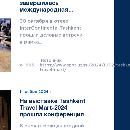
завершилась
международная
туристическая
30 октября в отеле
выставка Tashkent
InterContinental Tashkent
Travel Mart-2024
прошли деловые встречи
в рамка...
Источник:
663
https://www.spot.uz/ru/2024/11/02/tashk
travel-mart/
1 ноября 2024 г.
На выставке Tashkent
Travel Mart-2024
прошла конференция
Travelhub Uzbekistan
В рамках международной