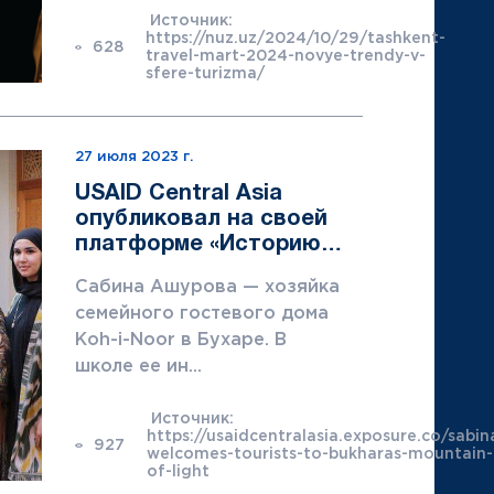
Источник:
https://nuz.uz/2024/10/29/tashkent-
628
travel-mart-2024-novye-trendy-v-
sfere-turizma/
27 июля 2023 г.
USAID Central Asia
опубликовал на своей
платформе «Историю
успеха» Сабины
Cабина Ашурова — хозяйка
Ашуровой в рамках
семейного гостевого дома
Проекта USAID FGI.
Koh-i-Noor в Бухаре. В
школе ее ин...
Источник:
https://usaidcentralasia.exposure.co/sabin
927
welcomes-tourists-to-bukharas-mountain-
of-light