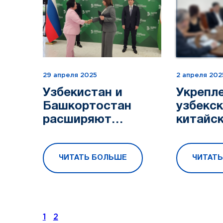
29 апреля 2025
2 апреля 202
Узбекистан и
Укрепл
Башкортостан
узбекск
расширяют
китайс
туристическое
сотруд
сотрудничество
сфере т
ЧИТАТЬ БОЛЬШЕ
ЧИТАТ
Состоя
рабоча
АЧТО с
из Кит..
1
2