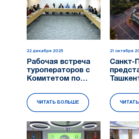
22 декабря 2025
21 октября 2
Рабочая встреча
Санкт-
туроператоров с
предста
Комитетом по
Ташкен
туризму и
турист
Агентством
потенц
ЧИТАТЬ БОЛЬШЕ
ЧИТАТ
культурного
наследия