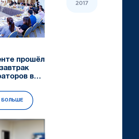
2017
енте прошёл
завтрак
раторов в
 «APTA
ing Club»
Ь БОЛЬШЕ