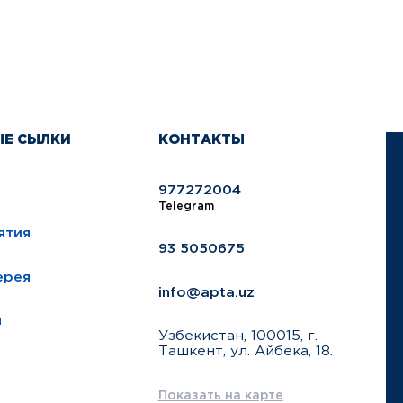
ЫЕ СЫЛКИ
КОНТАКТЫ
977272004
Telegram
ятия
93 5050675
ерея
info@apta.uz
ы
Узбекистан, 100015, г.
Ташкент, ул. Айбека, 18.
Показать на карте