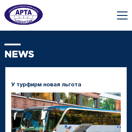
NEWS
У турфирм новая льгота