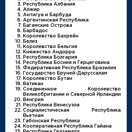
Республика Албания
Алжир
Антигуа и Барбуда
Аргентинская Республика
Багамские Острова
Барбадос
Королевство Бахрейн
Белиз
Королевство Бельгия
Княжество Андорра
Республика Болгария
Республика Босния и Герцеговина
Федеративная Республика Бразилия
Государство Бруней-Даруссалам
Королевство Бутан
Ватикан
Соединенное Королевство
Великобритании и Северной Ирландии
Венгрия
Республика Венесуэла
Социалистическая Республика
Вьетнам
Габонская Республика
Кооперативная Республика Гайана
Республика Гватемала