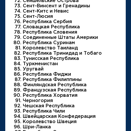
Сейшельские Острова
Сент-Винсент и Гренадины
Сент-Китс и Невис
Сент-Люсия
Республика Сербия
Словацкая Республика
Республика Словения
Соединенные Штаты Америки
Республика Суринам
Королевство Таиланд
Республика Тринидад и Тобаго
Тунисская Республика
Туркменистан
Уругвай
Республика Фиджи
Республика Филиппины
Финляндская Республика
Французская Республика
Республика Хорватия
Черногория
Чешская Республика
Республика Чили
Швейцарская Конфедерация
Королевство Швеция
Шри-Ланка