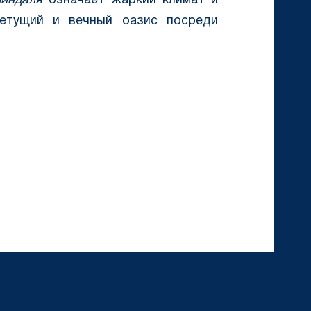
миндаля
означает жаркий климат и
ветущий и вечный оазис посреди