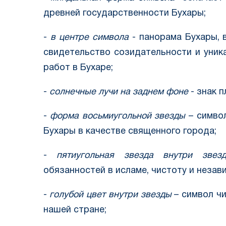
древней государственности Бухары;
-
в центре символа
- панорама Бухары, 
свидетельство созидательности и уник
работ в Бухаре;
-
солнечные лучи на заднем фоне
- знак 
-
форма восьмиугольной звезды
– симво
Бухары в качестве священного города;
-
пятиугольная звезда внутри зве
обязанностей в исламе, чистоту и неза
-
голубой цвет внутри звезды
– символ чи
нашей стране;