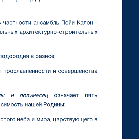
в частности ансамбль Пойи Калон -
альных архитектурно-строительных
плодородия в оазисе;
л прославленности и совершенства
зды и полумесяц
означает пять
висимость нашей Родины;
стого неба и мира, царствующего в