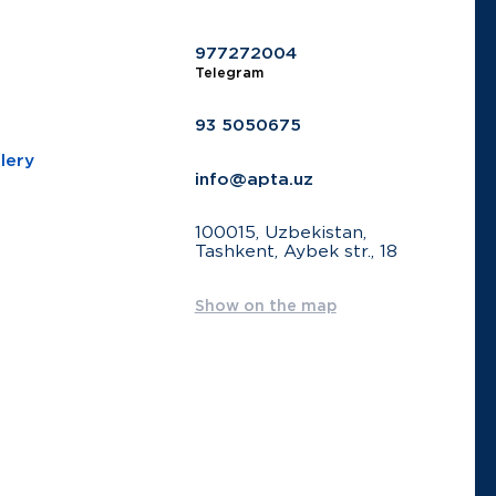
977272004
Telegram
93 5050675
lery
info@apta.uz
100015, Uzbekistan,
Tashkent, Aybek str., 18
Show on the map