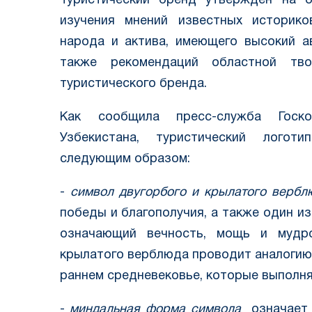
Туристический бренд утвержден на о
изучения мнений известных историков
народа и актива, имеющего высокий а
также рекомендаций областной тво
туристического бренда.
Как сообщила пресс-служба Госк
Узбекистана, туристический логот
следующим образом:
-
символ двугорбого и крылатого вербл
победы и благополучия, а также один из
означающий вечность, мощь и мудро
крылатого верблюда проводит аналогию
раннем средневековье, которые выполня
-
миндальная форма символа
означает 