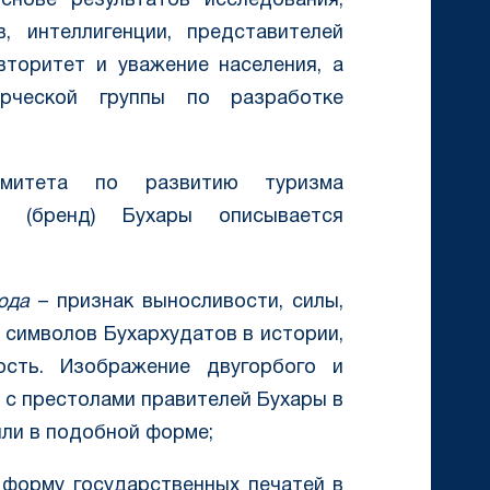
снове результатов исследования,
, интеллигенции, представителей
вторитет и уважение населения, а
рческой группы по разработке
омитета по развитию туризма
ип (бренд) Бухары описывается
юда
– признак выносливости, силы,
 символов Бухархудатов в истории,
сть. Изображение двугорбого и
 с престолами правителей Бухары в
ли в подобной форме;
форму государственных печатей в