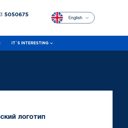
3
5050675
English
S
IT`S INTERESTING
ский логотип