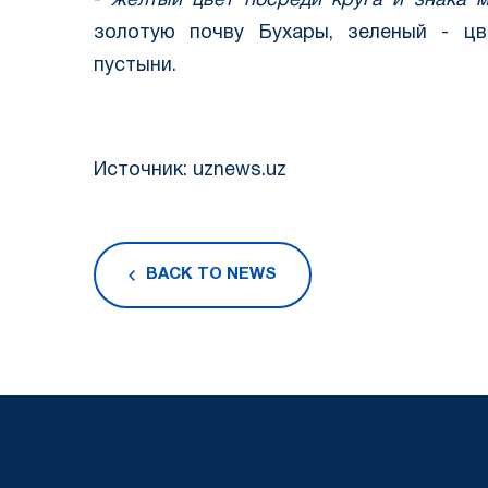
-
желтый цвет посреди круга и знака 
золотую почву Бухары, зеленый - ц
пустыни.
Источник: uznews.uz
BACK TO NEWS