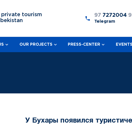
 private tourism
97
7272004
9
zbekistan
Telegram
US
OUR PROJECTS
PRESS-CENTER
EVENT
У Бухары появился туристиче