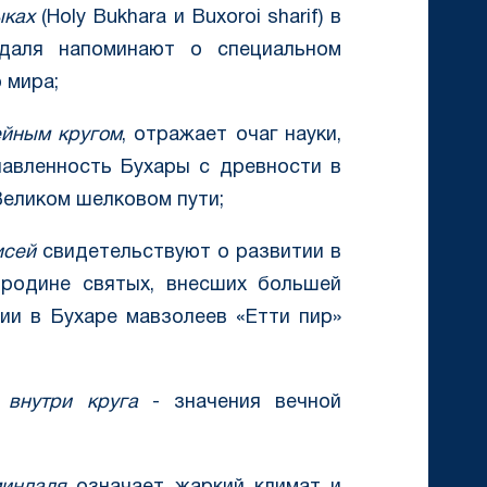
ыках
(Holy Bukhara и Buxoroi sharif) в
даля напоминают о специальном
 мира;
ейным кругом
, отражает очаг науки,
лавленность Бухары с древности в
Великом шелковом пути;
исей
свидетельствуют о развитии в
 родине святых, внесших большей
ии в Бухаре мавзолеев «Етти пир»
 внутри круга
- значения вечной