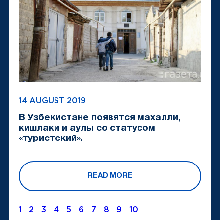
14 AUGUST 2019
В Узбекистане появятся махалли,
кишлаки и аулы со статусом
«туристский».
READ MORE
1
2
3
4
5
6
7
8
9
10