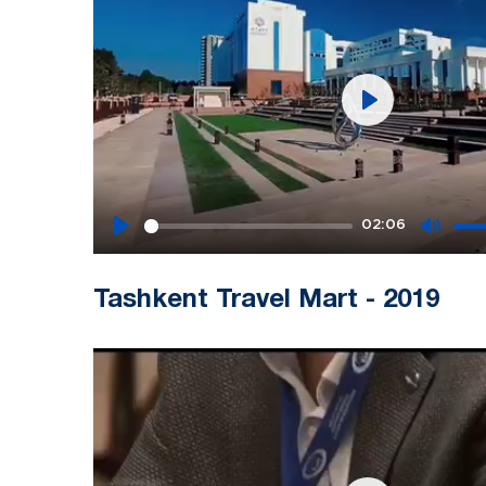
Play
02:06
Play
Mute
Tashkent Travel Mart - 2019