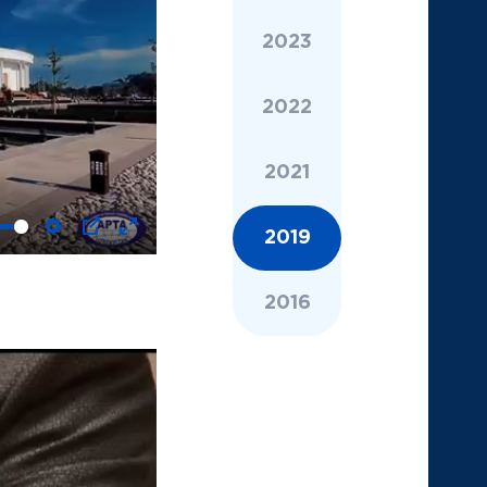
2023
2022
2021
2019
Settings
PIP
Enter
fullscreen
2016