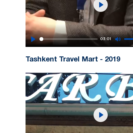
Play
03:01
Play
Mute
Tashkent Travel Mart - 2019
Play