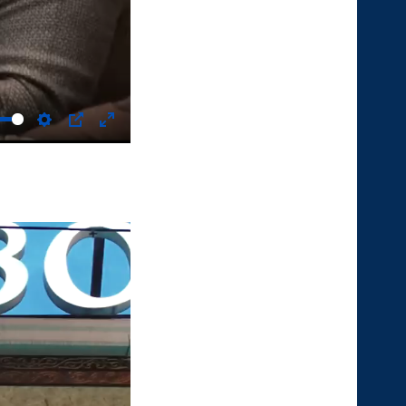
Settings
PIP
Enter
fullscreen