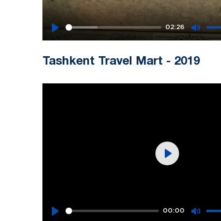
02:26
Play
Mute
Tashkent Travel Mart - 2019
Play
00:00
Play
Mute