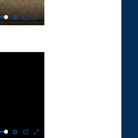
Settings
PIP
Enter
fullscreen
Settings
PIP
Enter