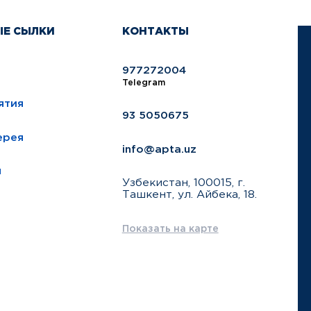
ЫЕ СЫЛКИ
КОНТАКТЫ
977272004
Telegram
ятия
93 5050675
ерея
info@apta.uz
ы
Узбекистан, 100015, г.
Ташкент, ул. Айбека, 18.
Показать на карте