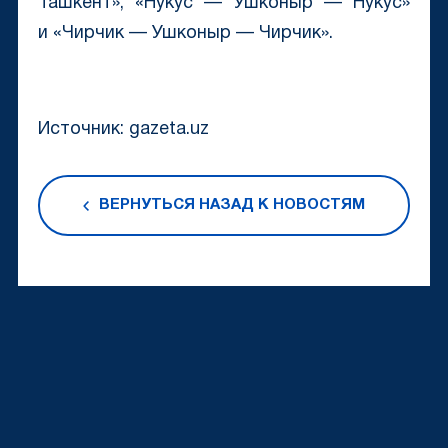
Ташкент», «Нукус — Ушконыр — Нукус»
и «Чирчик — Ушконыр — Чирчик».
Источник: gazeta.uz
ВЕРНУТЬСЯ НАЗАД К НОВОСТЯМ