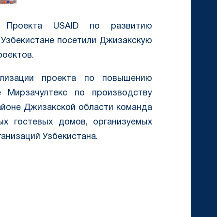
и Проекта USAID по развитию
 Узбекистане посетили Джизакскую
роектов.
лизации проекта по повышению
е Мирзачултекс по производству
айоне Джизакской области команда
ых гостевых домов, организуемых
ганизаций Узбекистана.