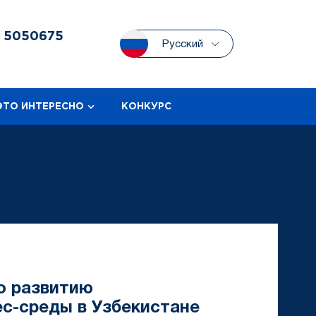
3
5050675
Русский
ЭТО ИНТЕРЕСНО
КОНКУРС
о развитию
ес-среды в Узбекистане