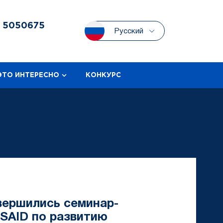
3
5050675
Русский
ЭТО ИНТЕРЕСНО
КОНКУРС
вершились семинар-
USAID по развитию