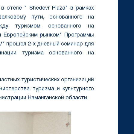
в отеле " Shedevr Рlaza" в рамках
елковому пути, основанного на
жду туризмом, основанного на
и Европейским рынком" Программы
 V" прошел 2-х дневный семинар для
нации туризма основанного на
частных туристических организаций
нистерства туризма и культурного
нистрации Наманганской области.