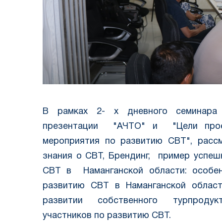
В рамках 2- х дневного семинара 
презентации "АЧТО" и "Цели прое
мероприятия по развитию CBT", расс
знания о CBT, Брендинг, пример успеш
CBT в Наманганской области: особен
развитию CBT в Наманганской облас
развитии собственного турпродук
участников по развитию CBT.