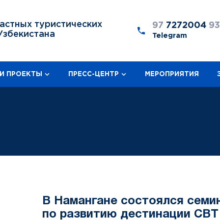
астных туристических
97
7272004
9
Узбекистана
Telegram
И ПРОЕКТЫ
ПРЕСС-ЦЕНТР
МЕРОПРИЯТИЯ
В Намангане состоялся семи
по развитию дестинации CBT