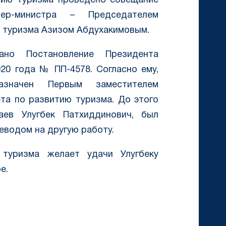
тию туризма проведено совещание
ер-министра – Председателем
ю туризма Азизом Абдухакимовым.
ано Постановление Президента
020 года № ПП-4578. Согласно ему,
азначен Первым заместителем
та по развитию туризма. До этого
ев Улугбек Патхиддинович, был
еводом на другую работу.
 туризма желает удачи Улугбеку
е.