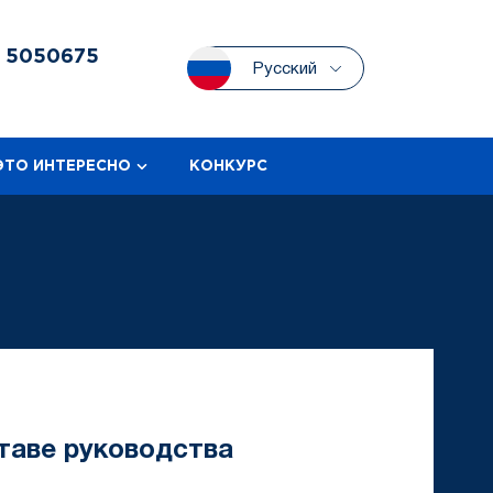
3
5050675
Русский
ЭТО ИНТЕРЕСНО
КОНКУРС
таве руководства