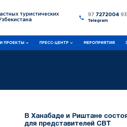
астных туристических
97
7272004
9
Узбекистана
Telegram
И ПРОЕКТЫ
ПРЕСС-ЦЕНТР
МЕРОПРИЯТИЯ
В Ханабаде и Риштане состо
для представителей CBT