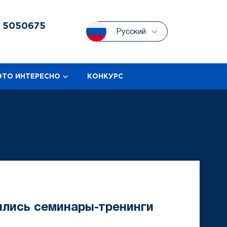
3
5050675
Русский
ЭТО ИНТЕРЕСНО
КОНКУРС
ялись семинары-тренинги