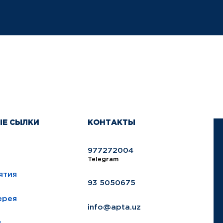
ЫЕ СЫЛКИ
КОНТАКТЫ
977272004
Telegram
ятия
93 5050675
ерея
info@apta.uz
ы