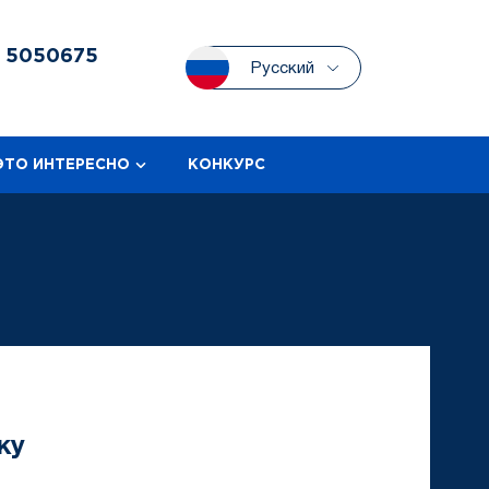
3
5050675
Русский
ЭТО ИНТЕРЕСНО
КОНКУРС
ку