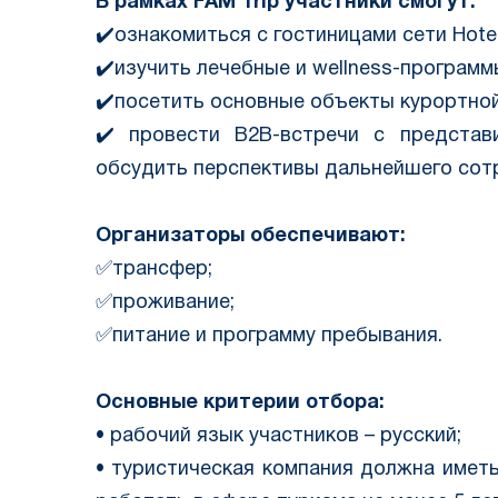
В рамках FAM Trip участники смогут:
✔️ознакомиться с гостиницами сети Hotel
✔️изучить лечебные и wellness-программ
✔️посетить основные объекты курортно
✔️ провести B2B-встречи с предста
обсудить перспективы дальнейшего сот
Организаторы обеспечивают:
✅трансфер;
✅проживание;
✅питание и программу пребывания.
Основные критерии отбора:
• рабочий язык участников – русский;
• туристическая компания должна имет