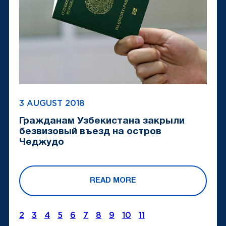
3 AUGUST 2018
Гражданам Узбекистана закрыли
безвизовый въезд на остров
Чеджудо
READ MORE
2
3
4
5
6
7
8
9
10
11