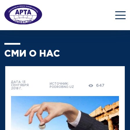
СМИ О НАС
ДАТА: 13
ИСТОЧНИК:
647
СЕНТЯБРЯ
PODROBNO.UZ
2018 Г.