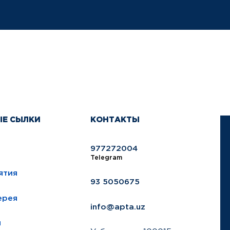
ЫЕ СЫЛКИ
КОНТАКТЫ
977272004
Telegram
ятия
93 5050675
ерея
info@apta.uz
ы