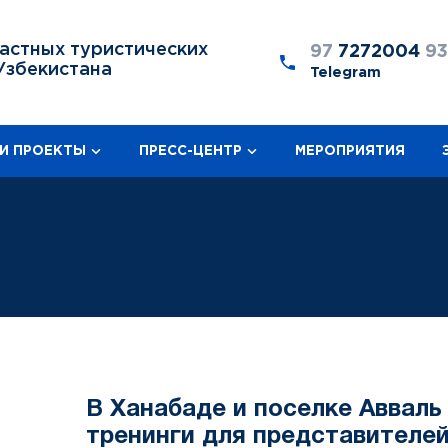
астных туристических
97
7272004
9
Узбекистана
Telegram
И ПРОЕКТЫ
ПРЕСС-ЦЕНТР
МЕРОПРИЯТИЯ
В Ханабаде и поселке Авваль
тренинги для представителе