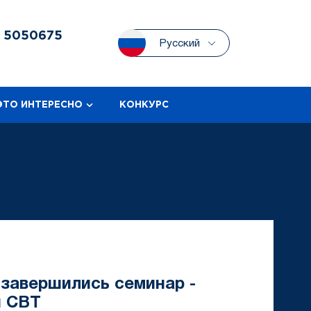
3
5050675
Русский
ЭТО ИНТЕРЕСНО
КОНКУРС
 завершились семинар -
й CBT