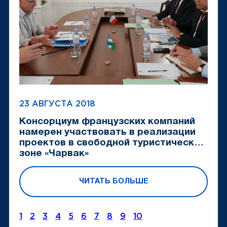
23 АВГУСТА 2018
Консорциум французских компаний
намерен участвовать в реализации
проектов в свободной туристической
зоне «Чарвак»
ЧИТАТЬ БОЛЬШЕ
1
2
3
4
5
6
7
8
9
10