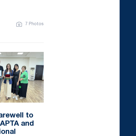
7 Photos
arewell to
f APTA and
ional