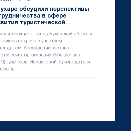
Бухаре обсудили перспективы
трудничества в сфере
звития туристической
фраструктуры
 июня текущего года в Бухарской области
тоялась встреча с участием
дседателя Ассоциации частных
истических организаций Узбекистана
ТО) Гульчехры Исраиловой, руководителя
еской...