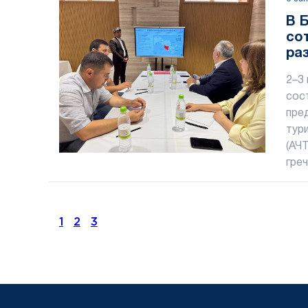
В 
со
ра
ин
2–3
сос
пре
тур
(АЧ
греч
1
2
3