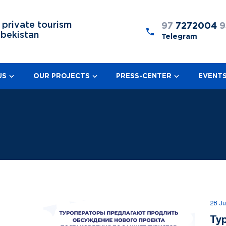
 private tourism
97
7272004
9
zbekistan
Telegram
US
OUR PROJECTS
PRESS-CENTER
EVENT
28 Ju
Ту