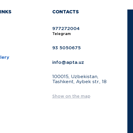
INKS
CONTACTS
977272004
Telegram
93 5050675
lery
info@apta.uz
100015, Uzbekistan,
Tashkent, Aybek str., 18
Show on the map