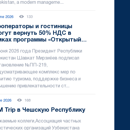
kistan, a modern manageme...
une 2026
133
роператоры и гостиницы
огут вернуть 50% НДС в
мках программы «Открытый
зон туризма»
июня 2026 года Президент Республики
екистан Шавкат Мирзиёев подписал
тановление №ПП-219,
дусматривающее комплекс мер по
витию туризма, поддержке бизнеса и
ышению привлекательности ст...
ne 2026
168
M Trip в Чешскую Республику
жаемые коллеги,Ассоциация частных
истических организаций Узбекистана