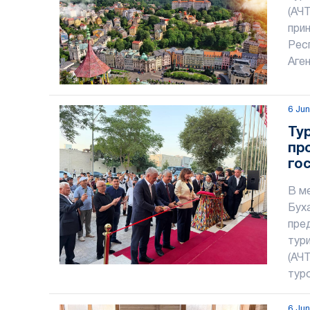
(АЧ
прин
Рес
Аген
6 Ju
Ту
пр
го
Уз
В м
Бух
пре
тур
(АЧ
тур
6 Ju