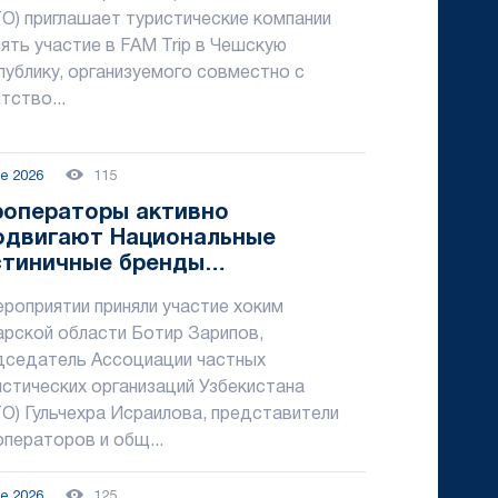
ТО) приглашает туристические компании
ять участие в FAM Trip в Чешскую
публику, организуемого совместно с
тство...
ne 2026
115
роператоры активно
одвигают Национальные
стиничные бренды
бекистана
ероприятии приняли участие хоким
арской области Ботир Зарипов,
дседатель Ассоциации частных
истических организаций Узбекистана
ТО) Гульчехра Исраилова, представители
операторов и общ...
ne 2026
125