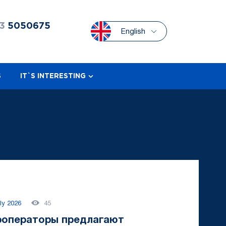
3
5050675
English
S
IT`S INTERESTING
ly 2026
45
роператоры предлагают