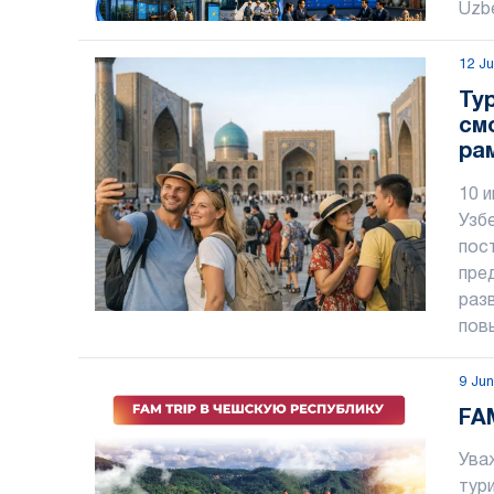
Uzbe
12 J
Ту
см
ра
се
10 
Узб
пос
пре
раз
пов
9 Ju
FA
Ува
тур