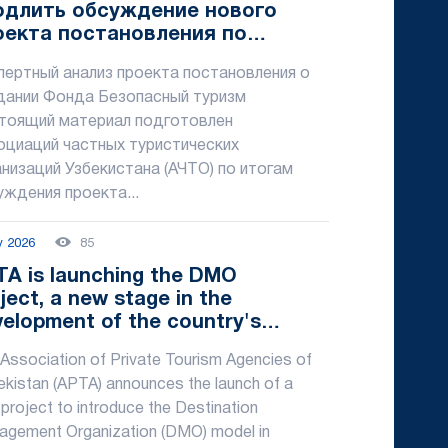
одлить обсуждение нового
оекта постановления по
щите туристов минимум на три
пертный анализ проекта постановления о
сяца
дании Фонда Безопасный туризм
тоящий материал подготовлен
оциаций частных туристических
анизаций Узбекистана (АЧТО) по итогам
уждения проекта...
y 2026
85
TA is launching the DMO
ject, a new stage in the
elopment of the country's
rist destinations
Association of Private Tourism Agencies of
kistan (APTA) announces the launch of a
project to introduce the Destination
gement Organization (DMO) model in