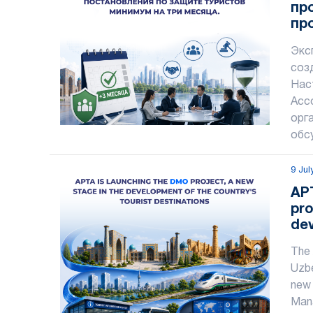
пр
пр
за
Экс
ме
соз
Нас
Асс
орг
обс
9 Jul
AP
pro
dev
tou
The 
Uzbe
new 
Mana