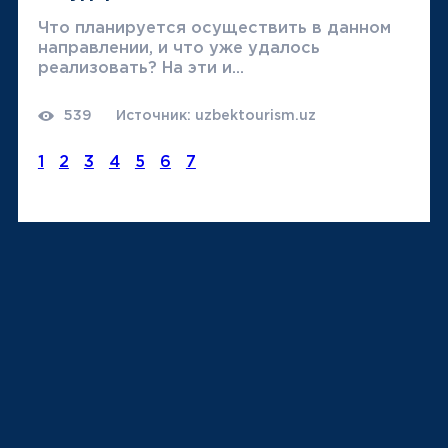
фактор позитивн...
Что планируется осуществить в данном
направлении, и что уже удалось
реализовать? На эти и...
539
Источник: uzbektourism.uz
1
2
3
4
5
6
7